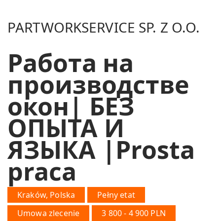
PARTWORKSERVICE SP. Z O.O.
Работа на
производстве
окон| БЕЗ
ОПЫТА И
ЯЗЫКА |Prosta
praca
Kraków, Polska
Pełny etat
Umowa zlecenie
3 800 - 4 900 PLN