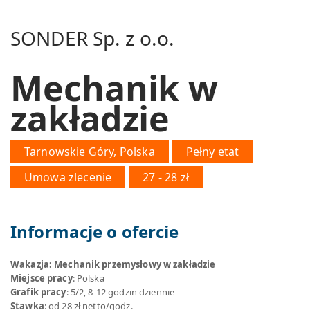
SONDER Sp. z o.o.
Mechanik w
zakładzie
Tarnowskie Góry, Polska
Pełny etat
Umowa zlecenie
27 - 28 zł
Informacje o ofercie
Wakazja: Mechanik przemysłowy w zakładzie
Miejsce pracy
: Polska
Grafik pracy
: 5/2, 8-12 godzin dziennie
Stawka
: od 28 zł netto/godz.