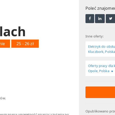
Poleć znajom
lach
Inne oferty:
nie
25 - 26 zł
Elektryk do obsł
Kluczbork, Polsk
Oferty pracy dla k
Opole, Polska
łów.
Opublikowano prze
ymagana umiejętność pisania i czytania po