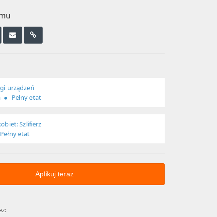
emu
ugi urządzeń
a
Pełny etat
obiet: Szlifierz
Pełny etat
Aplikuj teraz
z: