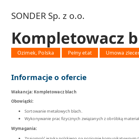
SONDER Sp. z o.o.
Kompletowacz b
Ozimek, Polska
Pełny etat
Umowa zlece
Informacje o ofercie
Wakancja: Kompletowacz blach
Obowiązki:
Sortowanie metalowych blach.
Wykonywanie prac fizycznych związanych z obróbką materia
Wymagania:
Znajomość języka polskiego na poziomie komunikatywnym (w