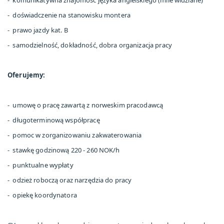
- komunikatywna znajomość języka angielskiego (mile widziane)
- doświadczenie na stanowisku montera
- prawo jazdy kat. B
- samodzielność, dokładność, dobra organizacja pracy
Oferujemy:
- umowę o pracę zawartą z norweskim pracodawcą
- długoterminową współpracę
- pomoc w zorganizowaniu zakwaterowania
- stawkę godzinową 220 - 260 NOK/h
- punktualne wypłaty
- odzież roboczą oraz narzędzia do pracy
- opiekę koordynatora