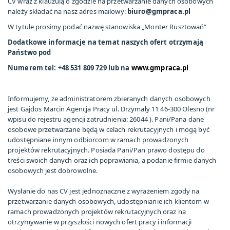
CV wraz z klauzulą o zgodzie na przetwarzanie danych osobowych
należy składać na nasz adres mailowy:
biuro@gmpraca.pl
W tytule prosimy podać nazwę stanowiska „Monter Rusztowań”
Dodatkowe informacje na temat naszych ofert otrzymają
Państwo pod
Numerem tel: +48 531 809 729 lub na
www.gmpraca.pl
Informujemy, że administratorem zbieranych danych osobowych
jest Gajdos Marcin Agencja Pracy ul. Drzymały 11 46-300 Olesno (nr
wpisu do rejestru agencji zatrudnienia: 26044 ). Pani/Pana dane
osobowe przetwarzane będą w celach rekrutacyjnych i mogą być
udostępniane innym odbiorcom w ramach prowadzonych
projektów rekrutacyjnych. Posiada Pani/Pan prawo dostępu do
treści swoich danych oraz ich poprawiania, a podanie firmie danych
osobowych jest dobrowolne.
Wysłanie do nas CV jest jednoznaczne z wyrażeniem zgody na
przetwarzanie danych osobowych, udostępnianie ich klientom w
ramach prowadzonych projektów rekrutacyjnych oraz na
otrzymywanie w przyszłości nowych ofert pracy i informacji